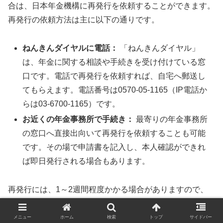
合は、日本年金機構に再発行を依頼することができます。
再発行の依頼方法は主に以下の通りです。
ねんきんダイヤルに電話：
「ねんきんダイヤル」
は、年金に関する相談や手続きを受け付けている窓
口です。電話で再発行を依頼すれば、自宅へ郵送し
てもらえます。電話番号は0570-05-1165（IP電話か
らは03-6700-1165）です。
お近くの年金事務所で手続き：
最寄りの年金事務所
の窓口へ直接出向いて再発行を依頼することも可能
です。その場で申請書を記入し、本人確認ができれ
ば即日発行される場合もあります。
再発行には、1～2週間程度かかる場合がありますので、
必要な時期に間に合うよう、余裕をもって早めに手続きを
行いましょう。また、ねんきんネットに登録していれば、
メニュー
ホーム
検索
トップ
サイドバー