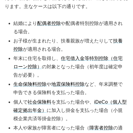
ります。主なケースは以下の通りです。
結婚により
配偶者控除
や配偶者特別控除が適用され
る場合。
お子様が生まれたり、扶養親族が増えたりして
扶養
控除
が適用される場合。
年末に住宅を取得し、
住宅借入金等特別控除（住宅
ローン控除）
の対象となった場合（初年度は確定申
告が必要）。
生命保険料控除
や
地震保険料控除
など、年末調整で
申告できる保険料を支払った場合。
個人で
社会保険料
を支払った場合や、
iDeCo（個人型
確定拠出年金）
に加入し掛金を支払った場合（小規
模企業共済等掛金控除）。
本人や家族が障害者になった場合（
障害者控除
の適