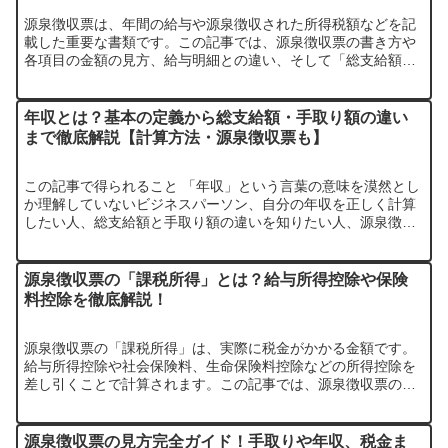
源泉徴収票は、年間の給与や源泉徴収された所得税額などを記
載した重要な書類です。この記事では、源泉徴収票の書き方や
各項目の金額の見方、給与明細との違い、そして「総支給額」
「支払金額」といった専門用語を分かりやすく解説します。
年収とは？基本の定義から総支給額・手取り額の違い
まで徹底解説【計算方法・源泉徴収票も】
この記事で得られること 「年収」という言葉の意味を漠然とし
か理解していないビジネスパーソン、自分の年収を正しく計算
したい人、総支給額と手取り額の違いを知りたい人、源泉徴収
票の見方を知りたい人。 目次 「年収」とは何か？基 [……
源泉徴収票の「課税所得」とは？給与所得控除や保険
料控除を徹底解説！
源泉徴収票の「課税所得」は、実際に税金がかかる金額です。
給与所得控除や社会保険料、生命保険料控除などの所得控除を
差し引くことで計算されます。この記事では、源泉徴収票の各
項目の意味や計算方法、よくある疑問について解説します。
源泉徴収票の見方完全ガイド！手取りや年収、税金ま