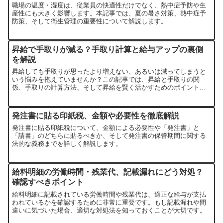
職場の温度・湿度は、従業員の快適性だけでなく、熱中症予防や生
産性にも大きく影響します。本記事では、夏の暑さ対策、熱中症予
防策、そして衛生管理の重要性について解説します。
昇給で手取りが減る？手取り計算と給与アップの裏側
を解説
昇給しても手取りが思ったより増えない、あるいは減ってしまうと
いう悩みを抱えていませんか？この記事では、昇給と手取りの関
係、手取りの計算方法、そして昇給を賢く活かすためのポイントを
詳しく解説します。
発注書に貼る印紙税、金額や必要性を徹底解説
発注書に貼る印紙税について、金額による必要性や「発注書」と
「請書」のどちらに貼るべきか、そして発注書の保管期間に関する
法的な義務までを詳しく解説します。
給料明細の労働時間・残業代、記載漏れにどう対処？
確認すべきポイント
給料明細に記載されている労働時間や残業代は、適正な給与が支払
われているかを確認するために非常に重要です。もし記載漏れや間
違いに気づいた場合、適切な対処法を知っておくことが大切です。