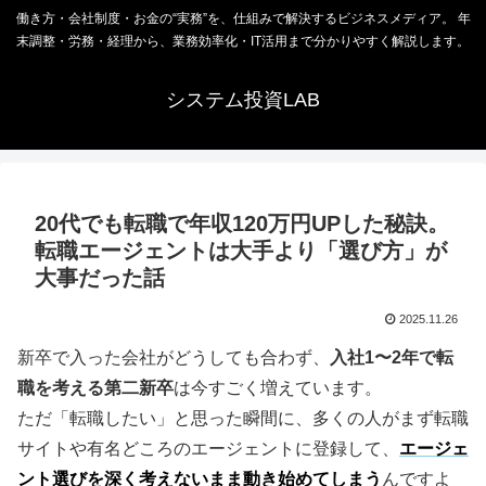
働き方・会社制度・お金の“実務”を、仕組みで解決するビジネスメディア。 年
末調整・労務・経理から、業務効率化・IT活用まで分かりやすく解説します。
システム投資LAB
20代でも転職で年収120万円UPした秘訣。
転職エージェントは大手より「選び方」が
大事だった話
2025.11.26
新卒で入った会社がどうしても合わず、
入社1〜2年で転
職を考える第二新卒
は今すごく増えています。
ただ「転職したい」と思った瞬間に、多くの人がまず転職
サイトや有名どころのエージェントに登録して、
エージェ
ント選びを深く考えないまま動き始めてしまう
んですよ