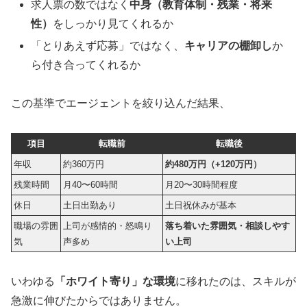
求人票の数ではなく
中身（教育体制・残業・将来
性）
をしっかり見てくれるか
「とりあえず応募」ではなく、
キャリアの棚卸し
か
ら付き合ってくれるか
この基準でエージェントを絞り込んだ結果、
項目
転職前
転職後
年収
約360万円
約480万円（+120万円）
残業時間
月40〜60時間
月20〜30時間程度
休日
土日出勤あり
土日祝休みが基本
職場の雰囲
上司が感情的・怒鳴り
落ち着いた雰囲気・相談しやす
気
声多め
い上司
いわゆる
「ホワイト寄り」な環境
に移れたのは、スキルが
急激に伸びたからではありません。