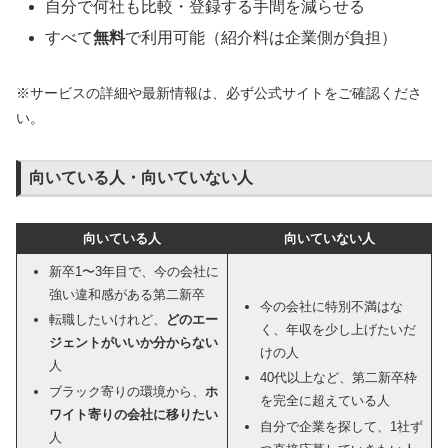
自分で何社も比較・登録する手間を減らせる
すべて
無料
で利用可能（紹介料は企業側が負担）
※サービスの詳細や最新情報は、必ず公式サイトをご確認くださ
い。
向いている人・向いていない人
向いている人
向いていない人
新卒1〜3年目で、今の会社に
強い違和感がある第二新卒
今の会社に特別不満はな
転職したいけれど、
どのエー
く、年収を少し上げたいだ
ジェントがいいか分からない
けの人
人
40代以上など、第二新卒枠
ブラック寄りの環境から、
ホ
を完全に超えている人
ワイト寄りの会社に移りたい
自分で企業を探して、1社ず
人