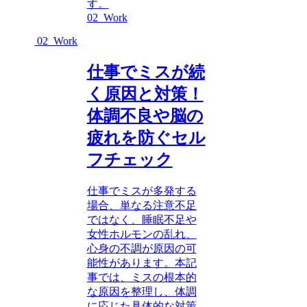
す。
02_Work
02_Work
仕事でミスが続
く原因と対策！
体調不良や脳の
疲れを防ぐセル
フチェック
仕事でミスが多発する
場合、単なる注意不足
ではなく、睡眠不足や
女性ホルモンの乱れ、
心身の不調が原因の可
能性があります。本記
事では、ミスの根本的
な原因を整理し、体調
に応じた具体的な対策