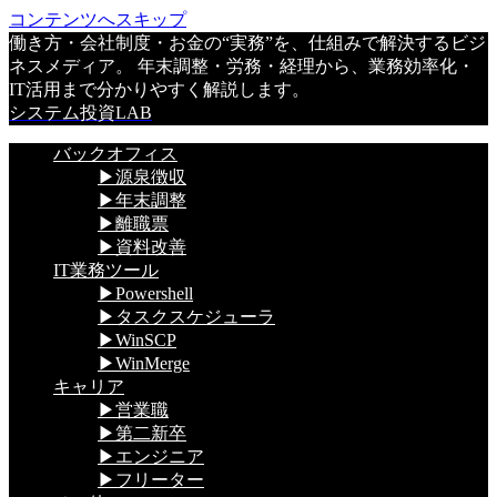
コンテンツへスキップ
働き方・会社制度・お金の“実務”を、仕組みで解決するビジ
ネスメディア。 年末調整・労務・経理から、業務効率化・
IT活用まで分かりやすく解説します。
システム投資LAB
バックオフィス
▶源泉徴収
▶年末調整
▶離職票
▶資料改善
IT業務ツール
▶Powershell
▶タスクスケジューラ
▶WinSCP
▶WinMerge
キャリア
▶営業職
▶第二新卒
▶エンジニア
▶フリーター