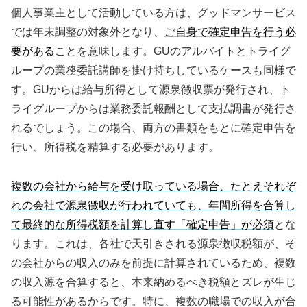
個人事業主として活動している方は、グッドマンサービス
では年末調整の対象外となり、
ご自身で確定申告を行う必
要がある
ことを意味します。GUのアルバイトとトライグ
ループの業務委託講師を掛け持ちしているケースも同様で
す。GUからは給与所得として源泉徴収票が発行され、ト
ライグループからは業務委託報酬として支払調書が発行さ
れるでしょう。この場合、両方の書類をもとに確定申告を
行い、所得税を精算する必要があります。
複数の会社から給与を受け取っている場合、たとえそれぞ
れの会社で源泉徴収が行われていても、年間所得を合算し
て最終的な所得税額を計算し直す「確定申告」が必須
とな
ります。これは、各社で天引きされる源泉徴収税額が、そ
の会社からの収入のみを前提に計算されているため、複数
の収入源を合算すると、本来納めるべき税額とズレが生じ
る可能性があるからです。特に、複数の職場での収入が合