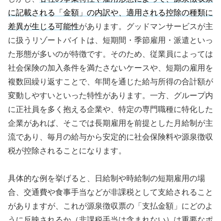
に記載される「金額」の内訳や、適用される控除の種類に
差異が生じる可能性
があります。グッドマンサービスが主
に扱うリゾートバイトは、短期間・季節雇用・派遣といっ
た形態が多いのが特徴です。そのため、従業員によっては
社会保険の加入条件を満たさないケースや、短期の雇用を
複数回繰り返すことで、年間を通じた給与所得の合計額が
変動しやすいといった特性があります。一方、グループ内
に正社員を多く抱える企業や、特定の専門職種に特化した
企業があれば、そこでは長期雇用を前提とした月給制が主
流であり、毎月の給与から安定的に社会保険料や源泉徴収
税が控除されることになります。
具体的な例を挙げると、日給制や時給制の短期雇用の場
合、交通費や食事手当などが非課税として支給されること
がありますが、これが源泉徴収票の「支払金額」にどのよ
うに反映されるか（非課税手当は含まれない）は重要なポ