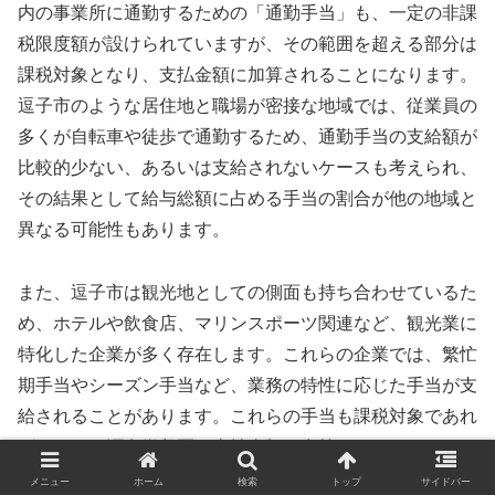
内の事業所に通勤するための「通勤手当」も、一定の非課
税限度額が設けられていますが、その範囲を超える部分は
課税対象となり、支払金額に加算されることになります。
逗子市のような居住地と職場が密接な地域では、従業員の
多くが自転車や徒歩で通勤するため、通勤手当の支給額が
比較的少ない、あるいは支給されないケースも考えられ、
その結果として給与総額に占める手当の割合が他の地域と
異なる可能性もあります。
また、逗子市は観光地としての側面も持ち合わせているた
め、ホテルや飲食店、マリンスポーツ関連など、観光業に
特化した企業が多く存在します。これらの企業では、繁忙
期手当やシーズン手当など、業務の特性に応じた手当が支
給されることがあります。これらの手当も課税対象であれ
ば、すべて源泉徴収票の支払金額に合算されることになり
ます。つまり、源泉徴収票自体が地域によって様式が変わ
メニュー
ホーム
検索
トップ
サイドバー