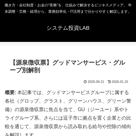
働き方・会社制度・お金の“実務”を、仕組みで解決するビジネスメディア。 年
末調整・労務・経理から、業務効率化・IT活用まで分かりやすく解説します。
システム投資LAB
【源泉徴収票】グッドマンサービス・グル
ープ別解剖
2025.09.21
2026.01.15
概要:
本記事では、グッドマンサービスグループに属する
各社（グロップ、グラスト、グリーンハウス、グリーン警
備）の源泉徴収票に焦点を当て、GU（ジーユー）系やト
ライグループ系、さらには逗子市に拠点を置く企業との比
較を通じて、源泉徴収票から読み取れる給与や控除の傾向
を解説します。