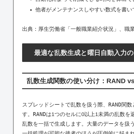
他者がメンテナンスしやすい数式を書い
出典：厚生労働省「一般職業紹介状況」、職業情報
最適な乱数生成と曜日自動入力の
乱数生成関数の使い分け：RAND vs 
RAND
スプレッドシートで乱数を扱う際、
関数
RAND
す。
は1つのセルに0以上1未満の乱数を
乱数を一括で生成します。大量のデータを扱
一括処理が可能な後者のほうが圧倒的に好ま