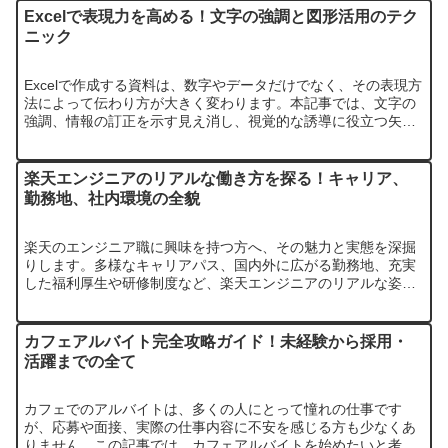
Excelで表現力を高める！文字の強調と図形活用のテク
ニック
Excelで作成する資料は、数字やデータだけでなく、その表現方
法によって伝わり方が大きく変わります。本記事では、文字の
強調、情報の訂正を示す見え消し、視覚的な誘導に役立つ矢
印、そして日本語特有のルビの活用法まで、Excelの表現力を高
めるた…
楽天エンジニアのリアルな働き方を探る！キャリア、
勤務地、社内環境の全貌
楽天のエンジニア職に興味を持つ方へ、その魅力と実態を深掘
りします。多様なキャリアパス、国内外に広がる勤務地、充実
した福利厚生や研修制度など、楽天エンジニアのリアルな姿を
詳細に解説。あなたの疑問を解消し、次のステップを応援する
情報が満載です。
カフェアルバイト完全攻略ガイド！未経験から採用・
活躍までの全て
カフェでのアルバイトは、多くの人にとって憧れの仕事です
が、応募や面接、実際の仕事内容に不安を感じる方も少なくあ
りません。この記事では、カフェアルバイトを始めたいと考え