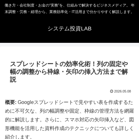
働き方・会社制度・お金の“実務”を、仕組みで解決するビジネスメディア。 年
末調整・労務・経理から、業務効率化・IT活用まで分かりやすく解説します。
システム投資LAB
スプレッドシートの効率化術！列の固定や
幅の調整から枠線・矢印の挿入方法まで解
説
2026.05.08
概要:
Googleスプレッドシートで見やすい表を作成するた
めに不可欠な、列の幅調整や固定、枠線の管理方法を網羅
的に解説します。さらに、スマホ対応の矢印挿入など、図
形機能を活用した資料作成のテクニックについても詳しく
紹介します。