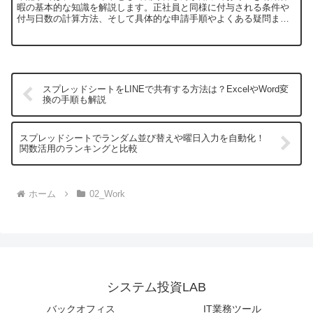
暇の基本的な知識を解説します。正社員と同様に付与される条件や
付与日数の計算方法、そして具体的な申請手順やよくある疑問ま
で、幅広く網羅しています。
スプレッドシートをLINEで共有する方法は？ExcelやWord変
換の手順も解説
スプレッドシートでランダム並び替えや曜日入力を自動化！
関数活用のランキングと比較
ホーム
02_Work
システム投資LAB
バックオフィス
IT業務ツール