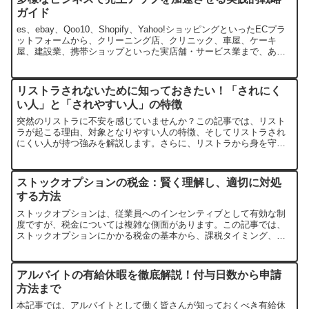
ガイド
es、ebay、Qoo10、Shopify、Yahoo!ショッピングといったECプラ
ットフォームから、クリーニング店、クリニック、車屋、ケーキ
屋、建設業、携帯ショップといった実店舗・サービス業まで、あら
ゆるビジネスに共通する売上アップの課題を解決するための実践的
な戦略を解説します。顧客獲得からリピート促進、商品力強化、デ
ータ活用まで、具体的なアプローチをご紹介。
リストラされないために知っておきたい！「されにく
い人」と「されやすい人」の特徴
突然のリストラに不安を感じていませんか？この記事では、リスト
ラが起こる理由、対象となりやすい人の特徴、そしてリストラされ
にくい人が持つ強みを解説します。さらに、リストラから身を守
り、いざという時にチャンスに変えるための具体的な対策もお伝え
します。
ストックオプションの税金：賢く理解し、適切に対処
する方法
ストックオプションは、従業員へのインセンティブとして有効な制
度ですが、税金については複雑な側面があります。この記事では、
ストックオプションにかかる税金の基本から、課税タイミング、税
金対策、そしてよくある疑問までを分かりやすく解説します。
アルバイトの有給休暇を徹底解説！付与日数から申請
方法まで
本記事では、アルバイトとして働く皆さんが知っておくべき有給休