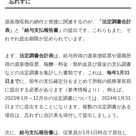
忘れずに
源泉徴収税の納付と密接に関連するのが、
「法定調書合計
表」
と
「給与支払報告書」
の提出です。これらもまた、そ
れぞれ提出期限が定められています。
まず、
法定調書合計表
は、給与所得の源泉徴収票や退職所
得の源泉徴収票、報酬・料金・契約金及び賞金の支払調書
などの法定調書を集計した書類です。これは、
毎年1月31
日まで
に、前年の支払確定分をまとめて所轄の税務署長宛
に提出する必要があります（参考情報より）。例えば、
2023年1月～12月分の法定調書については、2024年1月31
日までに提出することになります。複数の法定調書がある
場合は、忘れずに合計表を添付して提出しましょう。
次に、
給与支払報告書
は、従業員が1月1日時点で居住し