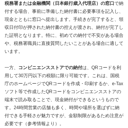
税務署または金融機関（日本銀行歳入代理店）の窓口
で納
付する場合、事前に準備した納付書に必要事項を記入し、
現金とともに窓口へ提出します。手続きが完了すると、領
収日付印が押された納付書の控えが渡され、納付が完了し
た証明となります。特に、初めての納付で不安がある場合
や、税務署職員に直接質問したいことがある場合に適して
います。
一方、
コンビニエンスストアでの納付
は、QRコードを利
用して30万円以下の税額に限り可能です。これは、国税
庁のホームページでQRコードを作成・印刷するか、e-Tax
ソフト等で作成したQRコードをコンビニエンスストアの
端末で読み取ることで、現金納付ができるというもので
す。24時間営業の店舗も多く、時間や場所を選ばずに納
付できる手軽さが魅力ですが、金額制限があるため注意が
必要です（参考情報より）。