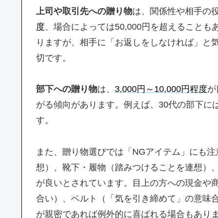
上司や取引先への贈り物
は、関係性や相手の
度
、場合によっては50,000円を超えること
りますが、相手に「お返しをしなければ」と
切です。
部下への贈り物
は、
3,000円～10,000円程度
が
がる傾向があります。例えば、30代の部下には1
す。
また、贈り物選びでは「NGアイテム」にも注
想）、靴下・履物（踏みつけることを連想）
が良いとされています。目上の方への現金や
合い）、ベルト（「気を引き締めて」の意味
が親密であれば例外的に喜ばれる場合もあり