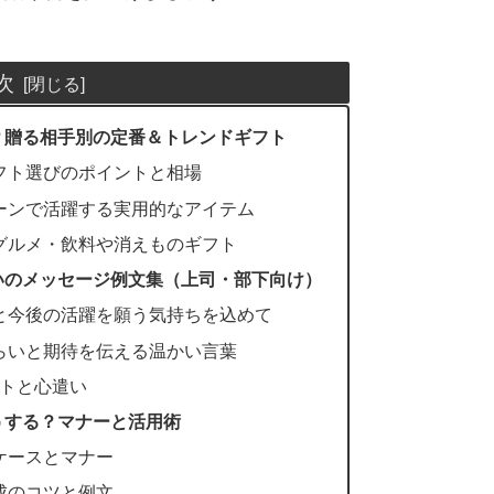
次
？贈る相手別の定番＆トレンドギフト
フト選びのポイントと相場
ーンで活躍する実用的なアイテム
グルメ・飲料や消えものギフト
いのメッセージ例文集（上司・部下向け）
と今後の活躍を願う気持ちを込めて
らいと期待を伝える温かい言葉
ントと心遣い
うする？マナーと活用術
ケースとマナー
成のコツと例文