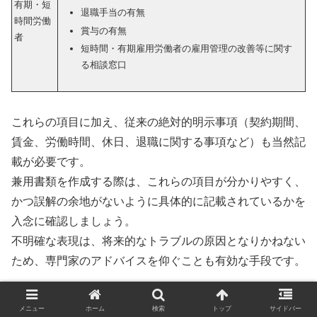
有期・短
退職手当の有無
時間労働
賞与の有無
者
短時間・有期雇用労働者の雇用管理の改善等に関す
る相談窓口
これらの項目に加え、従来の絶対的明示事項（契約期間、
賃金、労働時間、休日、退職に関する事項など）も当然記
載が必要です。
兼用書類を作成する際は、これらの項目が分かりやすく、
かつ誤解の余地がないように具体的に記載されているかを
入念に確認しましょう。
不明確な表現は、将来的なトラブルの原因となりかねない
ため、専門家のアドバイスを仰ぐことも有効な手段です。
労働条件通知書の保管期間と再発行に
メニュー
ホーム
検索
トップ
サイドバー