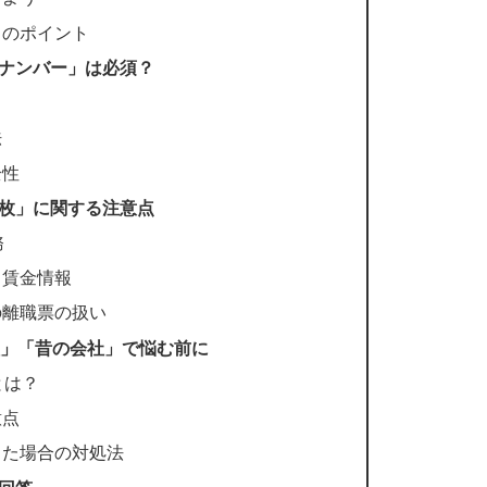
きのポイント
ナンバー」は必須？
法
全性
枚」に関する注意点
務
と賃金情報
の離職票の扱い
員」「昔の会社」で悩む前に
とは？
意点
った場合の対処法