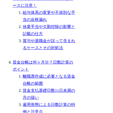
ースに注意！
給与体系の変更や不規則な手
当の反映漏れ
休業手当や欠勤控除の影響と
記載の仕方
賞与や退職金が誤って含まれ
るケースとその対処法
賃金台帳は何ヶ月分？日数計算の
ポイント
離職票作成に必要となる賃金
台帳の範囲
賃金支払基礎日数11日未満の
月の扱い
雇用形態による日数計算の特
例と注意点