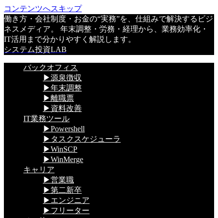
コンテンツへスキップ
働き方・会社制度・お金の“実務”を、仕組みで解決するビジ
ネスメディア。 年末調整・労務・経理から、業務効率化・
IT活用まで分かりやすく解説します。
システム投資LAB
バックオフィス
▶源泉徴収
▶年末調整
▶離職票
▶資料改善
IT業務ツール
▶Powershell
▶タスクスケジューラ
▶WinSCP
▶WinMerge
キャリア
▶営業職
▶第二新卒
▶エンジニア
▶フリーター