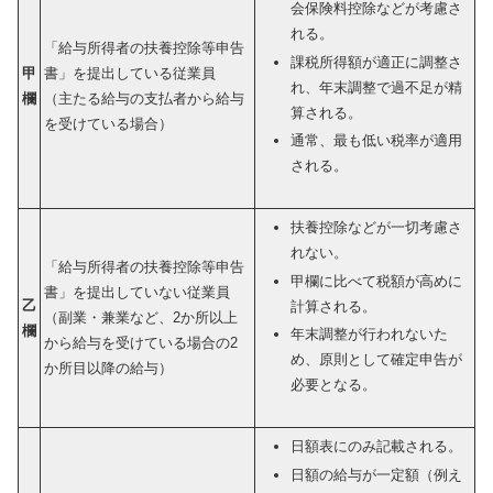
会保険料控除などが考慮さ
れる。
「給与所得者の扶養控除等申告
課税所得額が適正に調整さ
甲
書」を提出している従業員
れ、年末調整で過不足が精
欄
（主たる給与の支払者から給与
算される。
を受けている場合）
通常、最も低い税率が適用
される。
扶養控除などが一切考慮さ
れない。
「給与所得者の扶養控除等申告
甲欄に比べて税額が高めに
書」を提出していない従業員
乙
計算される。
（副業・兼業など、2か所以上
欄
年末調整が行われないた
から給与を受けている場合の2
め、原則として確定申告が
か所目以降の給与）
必要となる。
日額表にのみ記載される。
日額の給与が一定額（例え