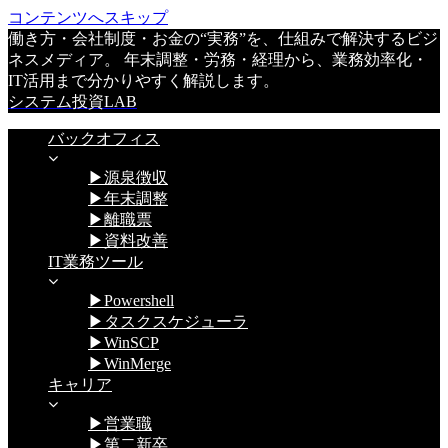
コンテンツへスキップ
働き方・会社制度・お金の“実務”を、仕組みで解決するビジ
ネスメディア。 年末調整・労務・経理から、業務効率化・
IT活用まで分かりやすく解説します。
システム投資LAB
バックオフィス
▶源泉徴収
▶年末調整
▶離職票
▶資料改善
IT業務ツール
▶Powershell
▶タスクスケジューラ
▶WinSCP
▶WinMerge
キャリア
▶営業職
▶第二新卒