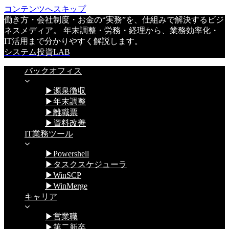
コンテンツへスキップ
働き方・会社制度・お金の“実務”を、仕組みで解決するビジ
ネスメディア。 年末調整・労務・経理から、業務効率化・
IT活用まで分かりやすく解説します。
システム投資LAB
バックオフィス
▶源泉徴収
▶年末調整
▶離職票
▶資料改善
IT業務ツール
▶Powershell
▶タスクスケジューラ
▶WinSCP
▶WinMerge
キャリア
▶営業職
▶第二新卒