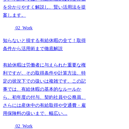
を分かりやすく解説し、賢い活用法を提
案します。
02_Work
知らないと損する有給休暇の全て！取得
条件から活用術まで徹底解説
有給休暇は労働者に与えられた重要な権
利ですが、その取得条件や計算方法、特
定の状況下での扱いは複雑です。この記
事では、有給休暇の基本的なルールか
ら、初年度の付与、契約社員や公務員、
さらには産休中の有給取得や交通費・雇
用保険料の扱いまで、幅広い…
02_Work