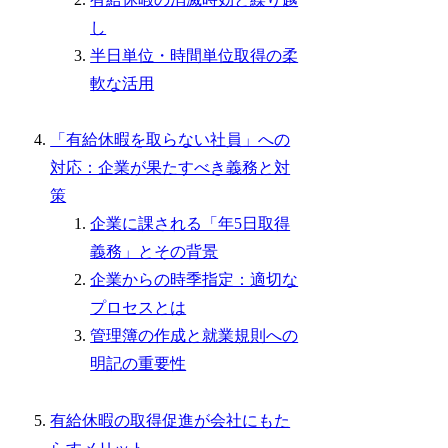
し
半日単位・時間単位取得の柔
軟な活用
「有給休暇を取らない社員」への
対応：企業が果たすべき義務と対
策
企業に課される「年5日取得
義務」とその背景
企業からの時季指定：適切な
プロセスとは
管理簿の作成と就業規則への
明記の重要性
有給休暇の取得促進が会社にもた