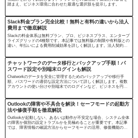
踏まえ、ビジネス環境に合わせた最適な選択肢を提示します。
Slack料金プラン完全比較！無料と有料の違いから法人
費用まで徹底解説
Slackの料金体系は無料プラン、プロ、ビジネスプラス、エンタープ
ライズグリッドの4種類です。本記事では無料版の制限や有料版との
違い、年払いによる費用削減効果を詳しく解説します。法人契約を
検討している方や無料トライアル後の自動更新が不安な方に向け
て、最適なプラン選びをサポートします。
チャットワークのデータ移行とバックアップ手順！パ
スワード設定や別端末ログインも解説
Chatworkのデータを安全に管理するためのバックアップや移行手
順、パスワードの適切な設定方法について詳しく解説します。複数
アカウントの使い分けや別端末でのログインなど、ビジネスを円滑
に進めるための設定を網羅したガイドです。
Outlookの障害や不具合を解決！セーフモードの起動方
法や修復手順を徹底解説
Outlookが起動しない、あるいは動作が不安定な場合、システム全体
の障害か個別の設定トラブルかを見極めることが重要です。本記事
では、障害情報の確認方法からセーフモードの活用、修復機能の手
順まで、具体的な解決策を詳しく解説します。