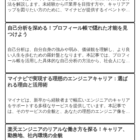
法を解説します。未経験からIT業界を目指す方や、キャリアア
ップを図りたい方のために、マイナビが提供するイベントや豊
富な求人情報、そして成功へのロードマップを詳しくご紹介。
理想のエンジニ…
自己分析を深める！プロフィール帳で隠れた才能を見
つけよう
自己分析は、自分自身の強みや弱み、価値観を理解し、より良
い人生を歩むための羅針盤となります。本記事では、プロフィ
ール帳を活用した具体的な自己分析の方法から、社会人になっ
てからも役立つ応用編までを解説します。
マイナビで実現する理想のエンジニアキャリア：選ば
れる理由と活用術
マイナビは、新卒から経験者まで幅広いエンジニアのキャリア
をサポートする多様なサービスを提供しています。本記事で
は、そのサービスの全貌と、あなたの理想のエンジニア像を実
現するための活用法を徹底解説します。地域特化型や特定分野
に強いサービスなど…
楽天エンジニアのリアルな働き方を探る！キャリア、
勤務地、社内環境の全貌