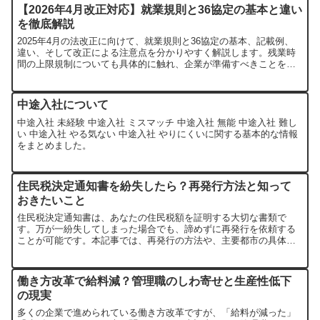
【2026年4月改正対応】就業規則と36協定の基本と違い
を徹底解説
2025年4月の法改正に向けて、就業規則と36協定の基本、記載例、
違い、そして改正による注意点を分かりやすく解説します。残業時
間の上限規制についても具体的に触れ、企業が準備すべきことをま
とめました。
中途入社について
中途入社 未経験 中途入社 ミスマッチ 中途入社 無能 中途入社 難し
い 中途入社 やる気ない 中途入社 やりにくいに関する基本的な情報
をまとめました。
住民税決定通知書を紛失したら？再発行方法と知って
おきたいこと
住民税決定通知書は、あなたの住民税額を証明する大切な書類で
す。万が一紛失してしまった場合でも、諦めずに再発行を依頼する
ことが可能です。本記事では、再発行の方法や、主要都市の具体的
な手続き、そしてコンビニでの取得可能性についても解説します。
働き方改革で給料減？管理職のしわ寄せと生産性低下
の現実
多くの企業で進められている働き方改革ですが、「給料が減った」