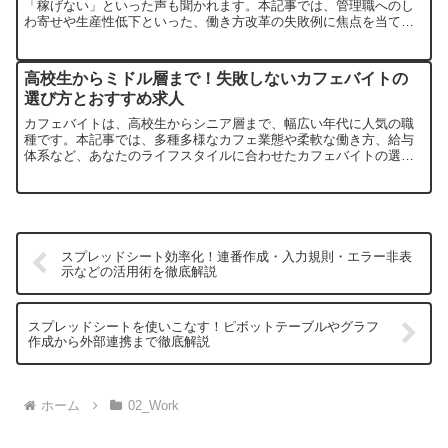
「稼げない」といった声も聞かれます。本記事では、管理職へのし
わ寄せや生産性低下といった、働き方改革の失敗例に焦点を当て、
その実態と問題点を解説します。
高校生からミドル層まで！失敗しないカフェバイトの
選び方とおすすめ求人
カフェバイトは、高校生からシニア層まで、幅広い年代に人気の職
種です。本記事では、多種多様なカフェ業態や柔軟な働き方、給与
体系など、あなたのライフスタイルに合わせたカフェバイトの選び
方を徹底解説します。未経験からでも安心して始められるカフェバ
イトの魅力を発見し、理想の職場を見つけましょう。
スプレッドシート効率化！連番作成・入力規則・エラー非表
示などの活用術を徹底解説
スプレッドシートを使いこなす！ピボットテーブルやグラフ
作成から外部連携まで徹底解説
ホーム
02_Work