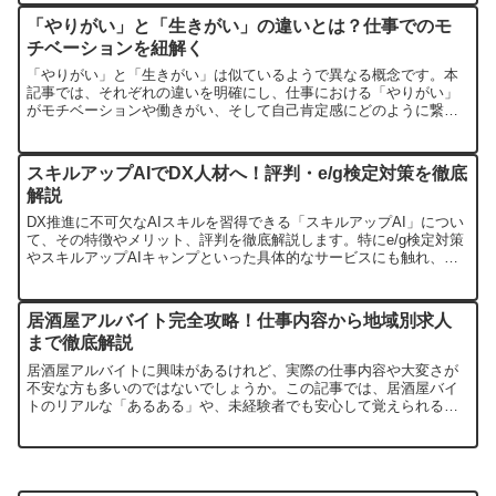
「やりがい」と「生きがい」の違いとは？仕事でのモ
チベーションを紐解く
「やりがい」と「生きがい」は似ているようで異なる概念です。本
記事では、それぞれの違いを明確にし、仕事における「やりがい」
がモチベーションや働きがい、そして自己肯定感にどのように繋が
るのかを解説します。人それぞれが仕事に見出す多様な価値につい
ても探求します。
スキルアップAIでDX人材へ！評判・e/g検定対策を徹底
解説
DX推進に不可欠なAIスキルを習得できる「スキルアップAI」につい
て、その特徴やメリット、評判を徹底解説します。特にe/g検定対策
やスキルアップAIキャンプといった具体的なサービスにも触れ、あ
なたのスキルアップを支援します。
居酒屋アルバイト完全攻略！仕事内容から地域別求人
まで徹底解説
居酒屋アルバイトに興味があるけれど、実際の仕事内容や大変さが
不安な方も多いのではないでしょうか。この記事では、居酒屋バイ
トのリアルな「あるある」や、未経験者でも安心して覚えられるこ
と、先輩たちの口コミを詳しく解説します。さらに、都内や埼玉、
千葉など人気エリアでの具体的な求人情報まで、居酒屋バイトを始
めるあなたを徹底的にサポートします。