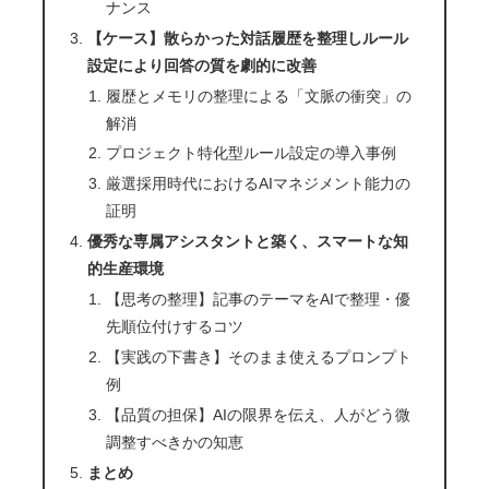
ナンス
【ケース】散らかった対話履歴を整理しルール
設定により回答の質を劇的に改善
履歴とメモリの整理による「文脈の衝突」の
解消
プロジェクト特化型ルール設定の導入事例
厳選採用時代におけるAIマネジメント能力の
証明
優秀な専属アシスタントと築く、スマートな知
的生産環境
【思考の整理】記事のテーマをAIで整理・優
先順位付けするコツ
【実践の下書き】そのまま使えるプロンプト
例
【品質の担保】AIの限界を伝え、人がどう微
調整すべきかの知恵
まとめ