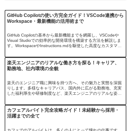
GitHub Copilotの使い方完全ガイド！VSCode連携から
Workspace・最新機能の活用術まで
GitHub Copilotの基本から最新機能までを網羅し、VSCodeや
Visual Studioでの効率的な開発環境を構築する方法を解説しま
す。WorkspaceやInstructions.mdを駆使した高度なカスタマイ
ズで、AIとの協…
楽天エンジニアのリアルな働き方を探る！キャリア、
勤務地、社内環境の全貌
楽天のエンジニア職に興味を持つ方へ、その魅力と実態を深掘
りします。多様なキャリアパス、国内外に広がる勤務地、充実
した福利厚生や研修制度など、楽天エンジニアのリアルな姿を
詳細に解説。あなたの疑問を解消し、次のステップを応援する
情報が満載です。
カフェアルバイト完全攻略ガイド！未経験から採用・
活躍までの全て
カフェでのアルバイトは、多くの人にとって憧れの仕事です