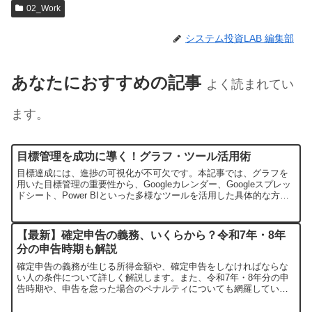
02_Work
システム投資LAB 編集部
あなたにおすすめの記事
よく読まれてい
ます。
目標管理を成功に導く！グラフ・ツール活用術
目標達成には、進捗の可視化が不可欠です。本記事では、グラフを
用いた目標管理の重要性から、Googleカレンダー、Googleスプレッ
ドシート、Power BIといった多様なツールを活用した具体的な方法
までを解説します。さらに、目標管理DXツールの導入についても触
れ、あらゆるレベルの目標達成をサポートします。
【最新】確定申告の義務、いくらから？令和7年・8年
分の申告時期も解説
確定申告の義務が生じる所得金額や、確定申告をしなければならな
い人の条件について詳しく解説します。また、令和7年・8年分の申
告時期や、申告を怠った場合のペナルティについても網羅していま
す。