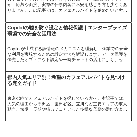
が、応募や面接、実際の仕事内容に不安を感じる方も少なくあ
りません。この記事では、カフェアルバイトを始めたいと考え
ている方へ、未経験からでも安心してスタートできるよう、応
募から採用、そして…
Copilotの嘘を防ぐ設定と情報保護｜エンタープライズ
環境での安全な活用法
Copilotが生成する誤情報のメカニズムを理解し、企業での安全
な利用を実現するための設定方法を解説します。データ保護を
優先したオプトアウト設定や一時チャットの活用により、セキ
ュリティリスクを最小限に抑えることが可能です。
都内人気エリア別！希望のカフェアルバイトを見つけ
る完全ガイド
東京都内でカフェアルバイトを探している方へ。本記事では、
人気の理由から墨田区、世田谷区、立川など主要エリアの求人
動向、短期・長期や猫カフェといった多様な業態の選び方まで
徹底解説します。賢い探し方や面接対策もご紹介し、あなたに
ぴったりのカフェ…