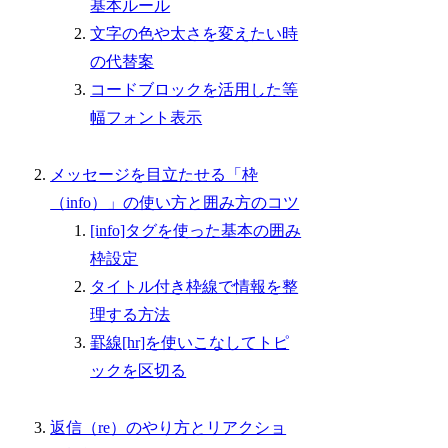
基本ルール
文字の色や太さを変えたい時
の代替案
コードブロックを活用した等
幅フォント表示
メッセージを目立たせる「枠
（info）」の使い方と囲み方のコツ
[info]タグを使った基本の囲み
枠設定
タイトル付き枠線で情報を整
理する方法
罫線[hr]を使いこなしてトピ
ックを区切る
返信（re）のやり方とリアクショ