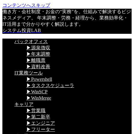
コンテンツへスキップ
働き方・会社制度・お金の“実務”を、仕組みで解決するビジ
ネスメディア。 年末調整・労務・経理から、業務効率化・
IT活用まで分かりやすく解説します。
システム投資LAB
バックオフィス
▶源泉徴収
▶年末調整
▶離職票
▶資料改善
IT業務ツール
▶Powershell
▶タスクスケジューラ
▶WinSCP
▶WinMerge
キャリア
▶営業職
▶第二新卒
▶エンジニア
▶フリーター