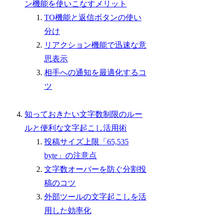
ン機能を使いこなすメリット
TO機能と返信ボタンの使い
分け
リアクション機能で迅速な意
思表示
相手への通知を最適化するコ
ツ
知っておきたい文字数制限のルー
ルと便利な文字起こし活用術
投稿サイズ上限「65,535
byte」の注意点
文字数オーバーを防ぐ分割投
稿のコツ
外部ツールの文字起こしを活
用した効率化