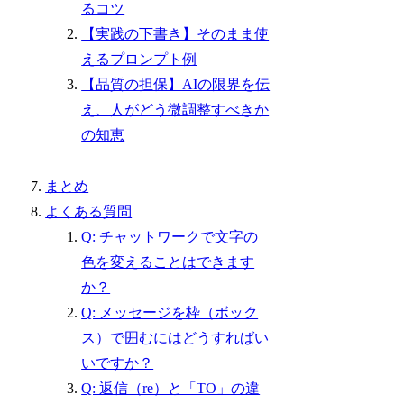
るコツ
【実践の下書き】そのまま使
えるプロンプト例
【品質の担保】AIの限界を伝
え、人がどう微調整すべきか
の知恵
まとめ
よくある質問
Q: チャットワークで文字の
色を変えることはできます
か？
Q: メッセージを枠（ボック
ス）で囲むにはどうすればい
いですか？
Q: 返信（re）と「TO」の違