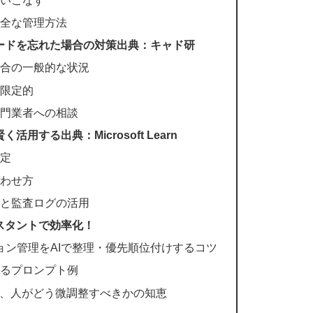
安全な管理方法
ワードを忘れた場合の対策出典：キャド研
場合の一般的な状況
は限定的
専門業者への相談
用する出典：Microsoft Learn
設定
合わせ方
理と監査ログの活用
シスタントで効率化！
ジョン管理をAIで整理・優先順位付けするコツ
えるプロンプト例
え、人がどう微調整すべきかの知恵