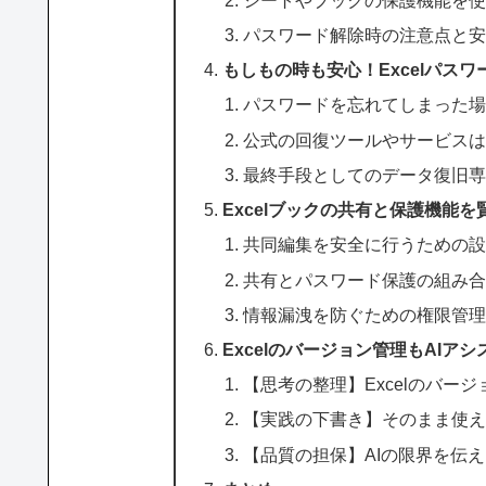
パスワード解除時の注意点と
もしもの時も安心！Excelパス
パスワードを忘れてしまった
公式の回復ツールやサービス
最終手段としてのデータ復旧
Excelブックの共有と保護機能を賢く活
共同編集を安全に行うための
共有とパスワード保護の組み
情報漏洩を防ぐための権限管
Excelのバージョン管理もAIア
【思考の整理】Excelのバー
【実践の下書き】そのまま使
【品質の担保】AIの限界を伝