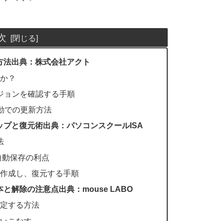
次
認方法出典：株式会社アクト
のか？
ージョンを確認する手順
手動での更新方法
アップと復元術出典：パソコンスクールISA
法
ド自動保存の利点
で作成し、復元する手順
と解除の注意点出典：mouse LABO
設定する方法
使いこなす