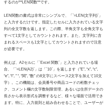
するのが**LEN関数**です。
LEN関数の書式は非常にシンプルで、「`=LEN(文字列)`」
と入力するだけです。指定したセルに入力されている文字
列の全文字数を返します。この際、半角文字も全角文字も
すべて1文字としてカウントされます。また、文字列に含
まれるスペースも1文字としてカウントされますので注意
が必要です。
例えば、A2セルに「`Excel 関数`」と入力されている場
合、「`=LEN(A2)`」は「`10`」を返します（”E”, “x”, “c”,
“e”, “l”, ” “, “関”, “数” の8文字にスペース2文字を加えて10文
字）。この機能は、会員番号や商品コードの桁数チェッ
ク、コメント欄の文字数制限管理、あるいは住所データの
長さから表示形式を調整するなど、様々な場面で活用でき
ます。特に、入力規則と組み合わせることで、ユーザーが