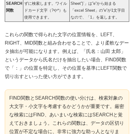
SEARCH
ずに検索します。ワイル
Sheet”)`」は”e”から始まる
関数
ドカード文字（?や*）も
「excel Sheet」の”e”が1文字目
使用できます。
なので、「1」を返します。
これらの関数で得られた文字の位置情報を、LEFT、
RIGHT、MID関数と組み合わせることで、より柔軟なデー
タ抽出が可能になります。例えば、「氏名：山田 太郎」
というデータから氏名だけを抽出したい場合、FIND関数
で「：」の位置を特定し、その位置を基準にLEFT関数で
切り出すといった使い方ができます。
FIND関数とSEARCH関数の使い分けは、検索対象の
大文字・小文字を考慮するかどうかが重要です。厳密
な検索にはFIND、あいまいな検索にはSEARCHと覚
えておきましょう。これらの関数は、データの区切り
位置が不定な場合に、非常に強力な助っ人となりま