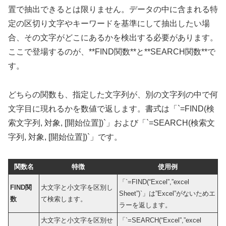
置で抽出できるとは限りません。データの中に含まれる特
定の区切り文字やキーワードを基準にして抽出したい場
合、その文字がどこにあるかを検出する必要があります。
ここで登場するのが、**FIND関数**と**SEARCH関数**で
す。
どちらの関数も、指定した文字列が、別の文字列の中で何
文字目に現れるかを数値で返します。書式は「`=FIND(検
索文字列, 対象, [開始位置])`」および「`=SEARCH(検索文
字列, 対象, [開始位置])`」です。
関数名
特徴
使用例
「`=FIND(“Excel”,”excel
FIND関
大文字と小文字を区別し
Sheet”)`」は”Excel”がないためエ
数
て検索します。
ラーを返します。
大文字と小文字を区別せ
「`=SEARCH(“Excel”,”excel