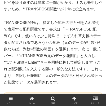
ピペを繰り返すのは非常に手間がかかり、ミスも発生しや
すいため、**TRANSPOSE関数**が非常に役立ちます。
TRANSPOSE関数は、指定した範囲の行と列を入れ替え
て表示する配列関数です。書式は「`=TRANSPOSE(配
列)`」です。使い方は少し特殊で、まず入れ替え後のデー
タが配置されるであろうセル範囲（元のデータが行数×列
数ならば、列数×行数の範囲）を選択します。次に、数式
バーに「`=TRANSPOSE(元のデータ範囲)`」と入力し、
**Ctrl + Shift + Enter**キーを同時に押して確定します（こ
れは配列数式を入力する際の一般的な方法です）。これに
より、選択した範囲に、元のデータの行と列が入れ替わっ
た状態でデータが展開されます。
TRANSPOSE関数は配列数式であるため、入力時に
メニュー
ホーム
検索
トップ
サイドバー
Ctrl + Shift + Enterを忘れずに押すことが重要です。ま