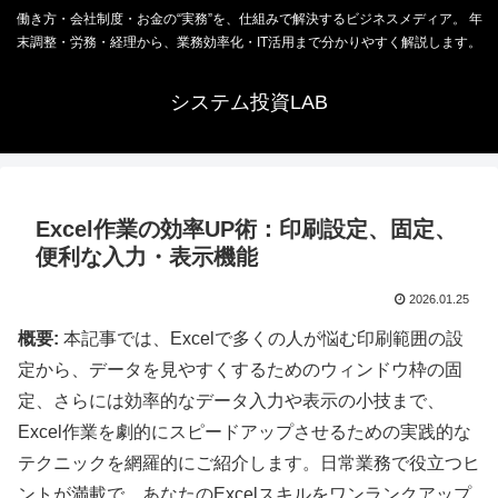
働き方・会社制度・お金の“実務”を、仕組みで解決するビジネスメディア。 年
末調整・労務・経理から、業務効率化・IT活用まで分かりやすく解説します。
システム投資LAB
Excel作業の効率UP術：印刷設定、固定、
便利な入力・表示機能
2026.01.25
概要:
本記事では、Excelで多くの人が悩む印刷範囲の設
定から、データを見やすくするためのウィンドウ枠の固
定、さらには効率的なデータ入力や表示の小技まで、
Excel作業を劇的にスピードアップさせるための実践的な
テクニックを網羅的にご紹介します。日常業務で役立つヒ
ントが満載で、あなたのExcelスキルをワンランクアップ