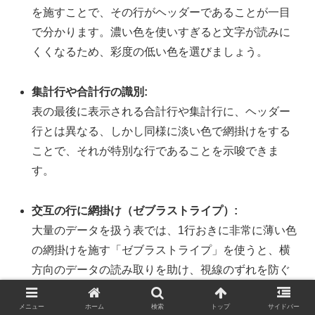
を施すことで、その行がヘッダーであることが一目
で分かります。濃い色を使いすぎると文字が読みに
くくなるため、彩度の低い色を選びましょう。
集計行や合計行の識別:
表の最後に表示される合計行や集計行に、ヘッダー
行とは異なる、しかし同様に淡い色で網掛けをする
ことで、それが特別な行であることを示唆できま
す。
交互の行に網掛け（ゼブラストライプ）:
大量のデータを扱う表では、1行おきに非常に薄い色
の網掛けを施す「ゼブラストライプ」を使うと、横
方向のデータの読み取りを助け、視線のずれを防ぐ
効果があります。これは「条件付き書式」と組み合
メニュー
わせると、データの追加・削除にも自動で対応でき
ホーム
検索
トップ
サイドバー