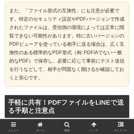
また、「ファイル形式の互換性」にも注意が必要で
す。特定のセキュリティ設定やPDFバージョンで作成
されたファイルは、受信側の環境によっては正常に閲
覧できない可能性があります。特に古いバージョンの
PDFビューアを使っている相手に送る場合は、広く互
換性のある標準的なPDF形式（例: PDF/Aでない一般
的なPDF）で保存し、必要に応じて事前にテスト送信
を行うなどして、相手が問題なく開けるか確認してお
くと安心です。
手軽に共有！PDFファイルをLINEで送
る手順と注意点
メニュー
ホーム
検索
トップ
サイドバー
LINEは、友人や家族だけでなく、ビジネスシーンでも日