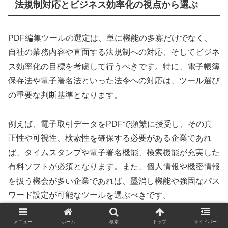
法規制対応とビジネス効率化の視点から選ぶ
PDF編集ツールの選定は、単に機能の多寡だけでなく、
自社の業務内容や直面する法規制への対応、そしてビジネ
ス効率化の目標を考慮して行うべきです。特に、電子帳簿
保存法や電子署名法といった法令への対応は、ツール選び
の重要な判断基準となります。
例えば、電子取引データをPDFで頻繁に授受し、その真
正性や可視性、検索性を確保する必要がある企業であれ
ば、タイムスタンプや電子署名機能、検索機能が充実した
有料ソフトが必須となります。また、個人情報や機密情報
を扱う機会が多い企業であれば、墨消し機能や強固なパス
ワード設定が可能なツールを選ぶべきです。
メニュー
ホーム
検索
トップ
サイドバー
一方、たまにPDFに注釈を付けたり、ページを結合する