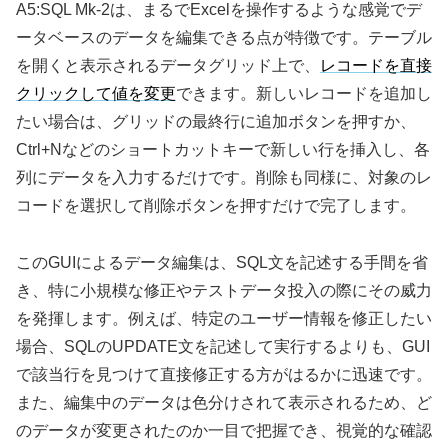
A5:SQL Mk-2は、まるでExcelを操作するような感覚でデ
ータベースのデータを編集できる点が特徴です。テーブル
を開くと表示されるデータグリッド上で、
レコードを直接
クリックして値を変更
できます。新しいレコードを追加し
たい場合は、グリッドの最終行に追加ボタンを押すか、
Ctrl+Nなどのショートカットキーで新しい行を挿入し、各
列にデータを入力するだけです。削除も同様に、対象のレ
コードを選択して削除ボタンを押すだけで完了します。
このGUIによるデータ編集は、SQL文を記述する手間を省
き、特に小規模な修正やテストデータ投入の際にその威力
を発揮します。例えば、特定のユーザー情報を修正したい
場合、SQLのUPDATE文を記述して実行するよりも、GUI
で該当行を見つけて直接修正する方がはるかに迅速です。
また、編集中のデータは色分けされて表示されるため、ど
のデータが変更されたのか一目で把握でき、視覚的な確認