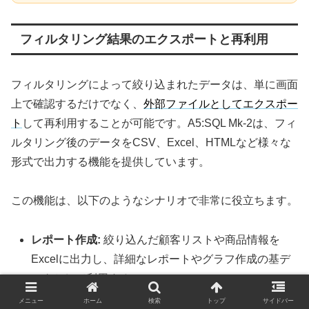
フィルタリング結果のエクスポートと再利用
フィルタリングによって絞り込まれたデータは、単に画面
上で確認するだけでなく、
外部ファイルとしてエクスポー
ト
して再利用することが可能です。A5:SQL Mk-2は、フィ
ルタリング後のデータをCSV、Excel、HTMLなど様々な
形式で出力する機能を提供しています。
この機能は、以下のようなシナリオで非常に役立ちます。
レポート作成:
絞り込んだ顧客リストや商品情報を
Excelに出力し、詳細なレポートやグラフ作成の基デ
ータとして利用する。
他システム連携:
特定の条件で抽出したデータをCSV
メニュー
ホーム
検索
トップ
サイドバー