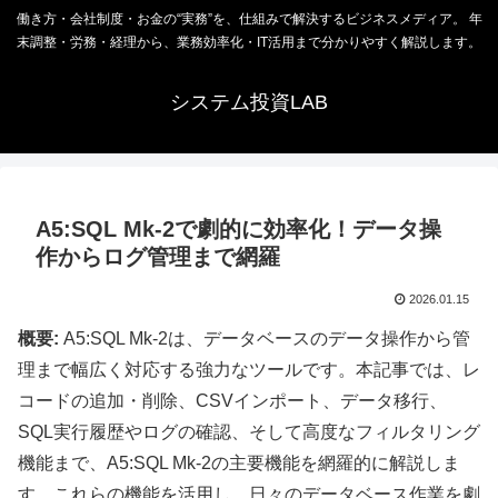
働き方・会社制度・お金の“実務”を、仕組みで解決するビジネスメディア。 年
末調整・労務・経理から、業務効率化・IT活用まで分かりやすく解説します。
システム投資LAB
A5:SQL Mk-2で劇的に効率化！データ操
作からログ管理まで網羅
2026.01.15
概要:
A5:SQL Mk-2は、データベースのデータ操作から管
理まで幅広く対応する強力なツールです。本記事では、レ
コードの追加・削除、CSVインポート、データ移行、
SQL実行履歴やログの確認、そして高度なフィルタリング
機能まで、A5:SQL Mk-2の主要機能を網羅的に解説しま
す。これらの機能を活用し、日々のデータベース作業を劇