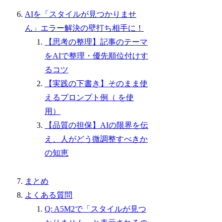
AIを「スタイルが見つかりませ
ん」エラー解決の壁打ち相手に！
【思考の整理】記事のテーマ
をAIで整理・優先順位付けす
るコツ
【実践の下書き】そのまま使
えるプロンプト例（ を使
用）
【品質の担保】AIの限界を伝
え、人がどう微調整すべきか
の知恵
まとめ
よくある質問
Q: A5M2で「スタイルが見つ