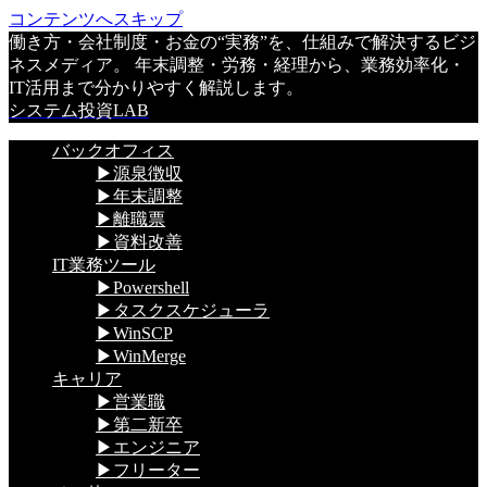
コンテンツへスキップ
働き方・会社制度・お金の“実務”を、仕組みで解決するビジ
ネスメディア。 年末調整・労務・経理から、業務効率化・
IT活用まで分かりやすく解説します。
システム投資LAB
バックオフィス
▶源泉徴収
▶年末調整
▶離職票
▶資料改善
IT業務ツール
▶Powershell
▶タスクスケジューラ
▶WinSCP
▶WinMerge
キャリア
▶営業職
▶第二新卒
▶エンジニア
▶フリーター