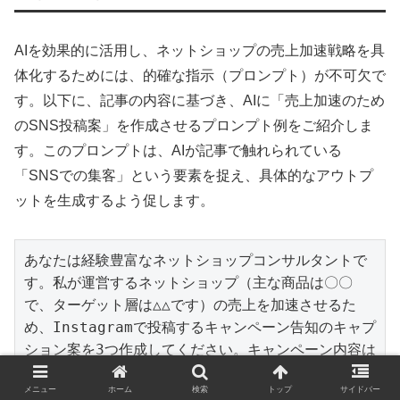
AIを効果的に活用し、ネットショップの売上加速戦略を具
体化するためには、的確な指示（プロンプト）が不可欠で
す。以下に、記事の内容に基づき、AIに「売上加速のため
のSNS投稿案」を作成させるプロンプト例をご紹介しま
す。このプロンプトは、AIが記事で触れられている
「SNSでの集客」という要素を捉え、具体的なアウトプ
ットを生成するよう促します。
あなたは経験豊富なネットショップコンサルタントで
す。私が運営するネットショップ（主な商品は〇〇
で、ターゲット層は△△です）の売上を加速させるた
め、Instagramで投稿するキャンペーン告知のキャプ
ション案を3つ作成してください。キャンペーン内容は
「期間限定！人気商品20%OFFセール」で、期間は来
メニュー
ホーム
検索
トップ
サイドバー
週月曜日から1週間です。読者の興味を引き、クリック