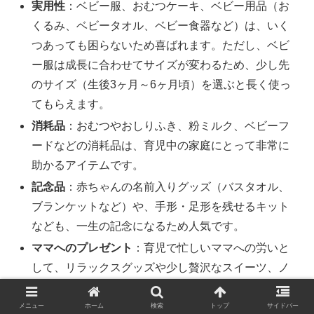
実用性
：ベビー服、おむつケーキ、ベビー用品（お
くるみ、ベビータオル、ベビー食器など）は、いく
つあっても困らないため喜ばれます。ただし、ベビ
ー服は成長に合わせてサイズが変わるため、少し先
のサイズ（生後3ヶ月～6ヶ月頃）を選ぶと長く使っ
てもらえます。
消耗品
：おむつやおしりふき、粉ミルク、ベビーフ
ードなどの消耗品は、育児中の家庭にとって非常に
助かるアイテムです。
記念品
：赤ちゃんの名前入りグッズ（バスタオル、
ブランケットなど）や、手形・足形を残せるキット
なども、一生の記念になるため人気です。
ママへのプレゼント
：育児で忙しいママへの労いと
して、リラックスグッズや少し贅沢なスイーツ、ノ
ンカフェインのドリンクなども喜ばれます。
メニュー
ホーム
検索
トップ
サイドバー
事前に確認
：最も喜ばれるのは、
相手が「本当に欲