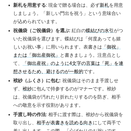
新札を用意する
: 現金で贈る場合は、必ず
新札
を用意
しましょう。「新しい門出を祝う」という意味合い
が込められています。
祝儀袋（ご祝儀袋）を選ぶ
: 紅白の
蝶結びの水引
がつ
いた祝儀袋を選びます。蝶結びは「何度あっても嬉
しいお祝い事」に用いられます。表書きは
「御祝」
または「御出産御祝」
と書きましょう。注意点とし
て、
「御出産祝」のように4文字の言葉は「死」を連
想させるため、避けるのが一般的
です。
袱紗（ふくさ）に包む
: 祝儀袋はそのまま手渡しせ
ず、
袱紗
に包んで持参するのがマナーです。袱紗
は、祝儀袋が汚れたり折れたりするのを防ぎ、相手
への敬意を示す役割があります。
手渡し時の作法
: 相手に渡す際は、袱紗から祝儀袋を
取り出し、
相手が表書きを読める向き
にして両手で
差し出します。この際、「心ばかりのお祝いです