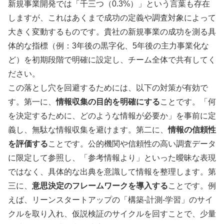
新規事業開発では「千三つ（0.3%）」という言葉も存在
しますが、これはあくまで成功の定義や調査対象によって
大きく変動するものです。貴社の新規事業の成功を測る具
体的な指標（例：3年後の黒字化、5年後の主力事業化な
ど）を初期段階で明確に設定し、チーム全体で共有してく
ださい。
この落とし穴を回避するためには、以下の対策が有効で
す。第一に、
情報収集の目的を明確にする
ことです。「何
を決定するために、どのような情報が必要か」を事前に定
義し、無駄な情報収集を避けます。第二に、
情報の信頼性
を評価する
ことです。公的機関や信頼性の高い調査データ
に限定して参照し、「参考情報より」といった曖昧な表現
ではなく、具体的な出典を意識して情報を整理します。第
三に、
意思決定のフレームワークを導入する
ことです。例
えば、リーンスタートアップの「構築-計測-学習」のサイ
クルを取り入れ、仮説検証のサイクルを回すことで、少量