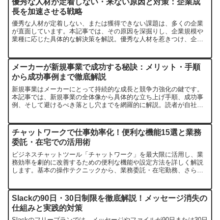
優秀な人材が定着しない・来ない原因と対策：企業成
長を加速させる戦略
優秀な人材が定着しない、または獲得できない課題は、多くの企業
が直面しています。本記事では、その原因を深掘りし、企業規模や
業種に応じた具体的な解決策を解説。優秀な人材を惹きつけ、企業
成長に繋げるための実践的な戦略を提供します。
メーカーが新規事業で成功する秘訣：メリット・手順
から成功事例まで徹底解説
新規事業はメーカーにとって持続的な成長と競争力強化の鍵です。
本記事では、新規事業の全体像から具体的な立ち上げ手順、成功事
例、そして避けるべき落とし穴までを網羅的に解説。読者が自社で
新規事業を成功させるための実践的な知見を提供します。
チャットワークで仕事効率化！便利な機能15選と業務
委託・在宅での活用術
ビジネスチャットツール「チャットワーク」を最大限に活用し、業
務効率を劇的に改善するための便利な機能や設定方法を詳しく解説
します。基本の操作テクニックから、業務委託・在宅勤務、さらに
は医療現場での専門的な活用シーンまで幅広く紹介します。
Slackの90日・30日制限を徹底解説！メッセージ消失の
仕組みと実践的対策
Slackのフリープランでは、メッセージやファイルが90日または30日