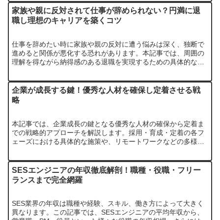
た理想…
家族や親に反対されて仕事が辞められない？円満に退
職し理想のキャリアを築くコツ
仕事を辞めたい時に家族や親の反対に遭う悩みは深く、独断で
進めると関係が悪化する恐れがあります。本記事では、周囲の
理解を得ながら納得感のある退職を実現するための具体的な手
順と注意点を解説します。
企業が成長する鍵！優秀な人材を確保し定着させる戦
略
本記事では、企業成長の鍵となる優秀な人材の確保から定着ま
での戦略的アプローチを解説します。採用・育成・定着の各フ
ェーズにおける具体的な施策や、リモートワークなどの多様な
働き方を活かす方法、そして人材が定着しない原因と対策につ
いて深く掘り下げ…
SESエンジニアの年収徹底解剖！職種・役職・フリー
ランスまで完全網羅
SES業界の年収は職種や経験、スキル、働き方によって大きく
異なります。この記事では、SESエンジニアの平均年収から、