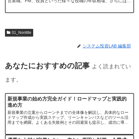
営業職、PM、役員といった様々な役職の年収相場、さらにはフ
リーランスとしての働き方までを詳細に解説します。自身の市
場価値を高…
01_Nontitle
システム投資LAB 編集部
あなたにおすすめの記事
よく読まれてい
ます。
新規事業の始め方完全ガイド！ロードマップと実践的
進め方
新規事業の立案からローンチまでの全体像を解説し、具体的なロー
ドマップ作成から実践ステップ、リーンキャンバスなどのツール活
用までを網羅。よくある失敗例とその回避策も提示し、成功に導く
ための実践的な知見を提供します。