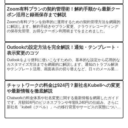
Zoom有料プランの契約管理術！解約手順から最新クー
ポン活用と録画保存まで解説
Zoomの有料プランを効率的に運用するための契約管理方法を網羅的
に解説します。解約手続きやプラン変更、クラウドレコーディング
の保存先管理、お得なクーポン利用術までをまとめました。
Outlookの設定方法を完全解説！通知・テンプレート・
表示変更のコツ
Outlookをより便利に使いこなすための、基本的な設定から応用的な
カスタマイズ方法までを網羅的に解説します。通知のトラブル解決
やテンプレート活用、画面表示の切り替えなど、日々のメール業務
を効率化する設定ポイントを分かりやすくまとめました。
チャットワークの料金は924円？新社名Kubellへの変更
や最新情報を徹底解説
Chatworkの料金体系や社名変更に関する最新情報を網羅したガイド
です。月額924円のビジネスプランや年額9,240円の仕組み、さらに
新社名「kubell（クベル）」への移行背景やサービスの実態について
詳しく解説します。