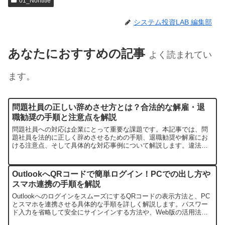
01_Nontitle
システム投資LAB 編集部
あなたにおすすめの記事
よく読まれてい
ます。
問題社員の正しい辞めさせ方とは？合法的な解雇・退
職勧奨の手順と注意点を解説
問題社員への対応は企業にとって重要な課題です。本記事では、問
題社員を法的に正しく辞めさせるための手順、退職勧奨や解雇にお
ける注意点、そして具体的な対応事例について解説します。違法な
対応を避け、健全な職場環境を維持するための知識を提供します。
OutlookへQRコードで簡単ログイン！PCでの出し方や
スマホ連携の手順を解説
OutlookへのログインをスムーズにするQRコードの表示方法と、PC
とスマホを連携させる具体的な手順を詳しく解説します。パスワー
ド入力を省略して安全にサインインする方法や、Web版の活用法に
ついても紹介します。