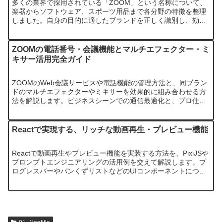
多くの業界で採用されている「ZOOM」という名称について、
楽器からソフトウェア、スポーツ用品まで各分野の特徴を整理
しました。自身の目的に適したブランドを正しく識別し、効率
的に導入するためのポイントを網羅的に解説します。
ZOOMの電話番号・会議機能とマルチエフェクター・ミ
キサー活用完全ガイド
ZOOMのWeb会議サービスや電話機能の管理方法と、同ブラン
ドのマルチエフェクターやミキサーを効果的に組み合わせる方
法を解説します。ビジネスシーンでの通信最適化と、プロ仕様
の音響環境構築を両立させるためのポイントが分かります。
Reactで実現する、リッチな動画再生・プレビュー機能
Reactで動画再生やプレビュー機能を実装する方法を、PixiJSや
プロンプトエンジニアリングの活用例を交えて解説します。プ
ログレスバーやパンくずリストなどのUIコンポーネントについ
ても触れ、美容室やボーカロイド関連の応用例も紹介します。