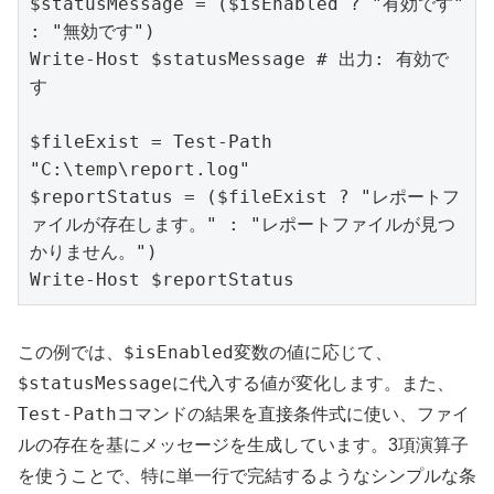
$statusMessage = ($isEnabled ? "有効です" 
: "無効です")

Write-Host $statusMessage # 出力: 有効で
す

$fileExist = Test-Path 
"C:\temp\report.log"

$reportStatus = ($fileExist ? "レポートフ
ァイルが存在します。" : "レポートファイルが見つ
かりません。")

$isEnabled
この例では、
変数の値に応じて、
$statusMessage
に代入する値が変化します。また、
Test-Path
コマンドの結果を直接条件式に使い、ファイ
ルの存在を基にメッセージを生成しています。3項演算子
を使うことで、特に単一行で完結するようなシンプルな条