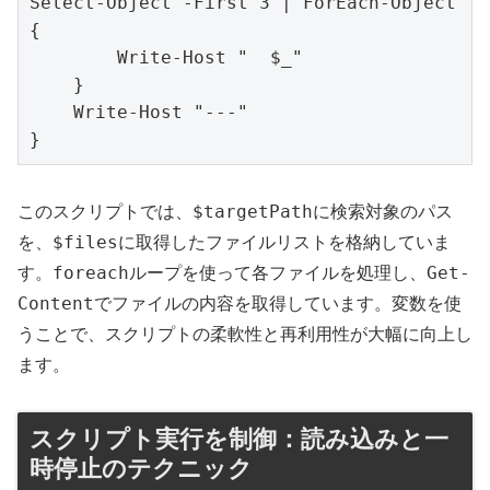
Select-Object -First 3 | ForEach-Object 
{

        Write-Host "  $_"

    }

    Write-Host "---"

$targetPath
このスクリプトでは、
に検索対象のパス
$files
を、
に取得したファイルリストを格納していま
foreach
Get-
す。
ループを使って各ファイルを処理し、
Content
でファイルの内容を取得しています。変数を使
うことで、スクリプトの柔軟性と再利用性が大幅に向上し
ます。
スクリプト実行を制御：読み込みと一
時停止のテクニック