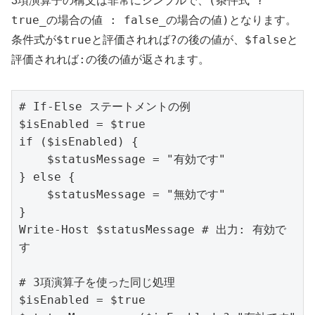
(条件式 ?
3項演算子の構文は非常にシンプルで、
true_の場合の値 : false_の場合の値)
となります。
$true
?
$false
条件式が
と評価されれば
の後の値が、
と
:
評価されれば
の後の値が返されます。
# If-Else ステートメントの例

$isEnabled = $true

if ($isEnabled) {

    $statusMessage = "有効です"

} else {

    $statusMessage = "無効です"

}

Write-Host $statusMessage # 出力: 有効で
す

# 3項演算子を使った同じ処理

$isEnabled = $true
