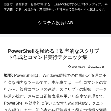
働き方・会社制度・お金の“実務”を、仕組みで解決するビジネスメディア。 年
末調整・労務・経理から、業務効率化・IT活用まで分かりやすく解説します。
システム投資LAB
PowerShellを極める！効率的なスクリプ
ト作成とコマンド実行テクニック集
2026.01.09
2026.01.15
概要:
PowerShellは、Windows環境での自動化と管理に不
可欠な強力なツールです。本記事では、一行コマンドの実
行から、複数コマンドの連結、スクリプトの制御、データ
構造の操作、さらには正規表現を用いた高度な処理まで、
PowerShellを効率的に使いこなすための多様なテクニッ
クを紹介します。初心者から経験者まで役立つ情報が満載