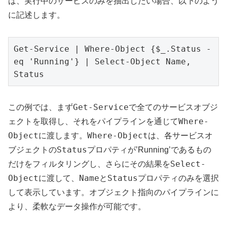
ば、実行中のサービスのみを抽出したい場合、以下のよう
に記述します。
Get-Service | Where-Object {$_.Status -
eq 'Running'} | Select-Object Name, 
Status
Get-Service
この例では、まず
で全てのサービスオブジ
Where-
ェクトを取得し、それをパイプラインを通じて
Object
Where-Object
に渡します。
は、各サービスオ
Status
ブジェクトの
プロパティが’Running’であるもの
Select-
だけをフィルタリングし、さらにその結果を
Object
Name
Status
に渡して、
と
プロパティのみを選択
して表示しています。オブジェクト指向のパイプラインに
より、柔軟なデータ操作が可能です。