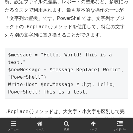
析、設定ファイルの編集、レポートの整形など、多岐にわ
たるタスクで利用されます。最も基本的な操作の一つが
「文字列の置換」です。PowerShellでは、文字列オブジ
.Replace()
ェクトの
メソッドを使用して、特定の文字
列を別の文字列に置き換えることができます。
$message = "Hello, World! This is a 
test."

$newMessage = $message.Replace("World", 
"PowerShell")

Write-Host $newMessage # 出力: Hello, 
.Replace()
メソッドは、大文字・小文字を区別して完
全一致する文字列を置き換えます。もし複数の箇所に同じ
文字列がある場合、全てが置き換えられます。また、文字
メニュー
ホーム
検索
トップ
サイドバー