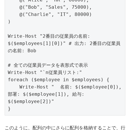
    @("Bob", "Sales", 75000),

    @("Charlie", "IT", 80000)

)

Write-Host "2番目の従業員の名前: 
$($employees[1][0])" # 出力: 2番目の従業員
の名前: Bob

# 全ての従業員データを表形式で表示

Write-Host "`n従業員リスト:"

foreach ($employee in $employees) {

    Write-Host "  名前: $($employee[0]), 
部署: $($employee[1]), 給与: 
$($employee[2])"

このように、配列の中にさらに配列を格納することで、行