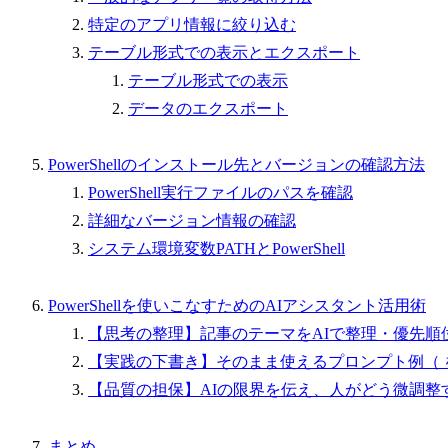
特定のアプリ情報に絞り込む
テーブル形式での表示とエクスポート
テーブル形式での表示
データのエクスポート
PowerShellのインストール先とバージョンの確認方法
PowerShell実行ファイルのパスを確認
詳細なバージョン情報の確認
システム環境変数PATHとPowerShell
PowerShellを使いこなすためのAIアシスタント活用術
【思考の整理】記事のテーマをAIで整理・優先順
【実践の下書き】そのまま使えるプロンプト例（ 
【品質の担保】AIの限界を伝え、人がどう微調整
まとめ