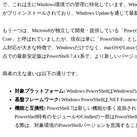
で、これは主にWindows環境での管理に特化しています。Windows 10
がプリインストールされており、Windows Updateを通
もう一つは、Microsoftが独立して開発・提供している「
PowerS
Core」と呼ばれていましたが、現在は単に「PowerShell」と
ム対応が大きな特徴で、Windowsだけでなく、macOSやLin
点での最新安定版はPowerShell 7.4.x系で、より新しい
両者の主な違いは以下の通りです。
対象プラットフォーム:
Windows PowerShellはWindowsの
基盤フレームワーク:
Windows PowerShellは.NET Framew
機能と互換性:
PowerShell 7は新しい機能が多く追
PowerShell特有のモジュールやCmdletの一部はPow
る際は、対象環境のPowerShellバージョンを意識する