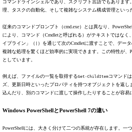
コマンドラインシェルであり、スクリプト言語でもあります
理、タスクの自動化、そして複雑なシステム構成管理といっ
従来のコマンドプロンプト（cmd.exe）とは異なり、Power
により、コマンド（Cmdletと呼ばれる）がテキストではなく
イプライン」（
）を通じて次のCmdletに渡すことで、デ
|
複雑な処理を驚くほど効率的に実現できます。この特性が、Powe
としています。
例えば、ファイルの一覧を取得する
コマンドは
Get-ChildItem
ズ、更新日時といったプロパティを持つオブジェクトを返し
込んだり、別のコマンドに渡して操作したりすることが容易
Windows PowerShellとPowerShell 7の違い
PowerShellには、大きく分けて二つの系統が存在します。一つ