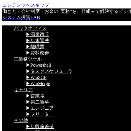
コンテンツへスキップ
働き方・会社制度・お金の“実務”を、仕組みで解決するビジ
システム投資LAB
バックオフィス
▶源泉徴収
▶年末調整
▶離職票
▶資料改善
IT業務ツール
▶Powershell
▶タスクスケジューラ
▶WinSCP
▶WinMerge
キャリア
▶営業職
▶第二新卒
▶エンジニア
▶フリーター
その他
▶年収偏差値