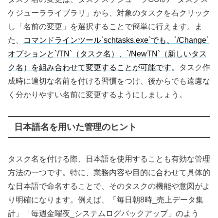
ケジューラライブラリ」から、対象のタスクを右クリック
し「名前の変更」を選択することで簡単に行えます。ま
た、
コマンドラインツール`schtasks.exe`でも、`/Change`
オプションと`/TN`（タスク名）、`/NewTN`（新しいタス
ク名）を組み合わせて変更することが可能です
。タスク作
成時に適切な名前を付ける習慣をつけ、後からでも遠慮な
く分かりやすい名前に変更するようにしましょう。
日本語名を用いた管理のヒント
タスク名を付ける際、日本語を使用することも有効な管理
方法の一つです。特に、業務内容や目的に合わせて具体的
な日本語で命名することで、そのタスクの機能や意図がよ
り明確になります。例えば、「毎日朝8時_売上データ集
計」「毎週金曜夜_システムログバックアップ」のよう