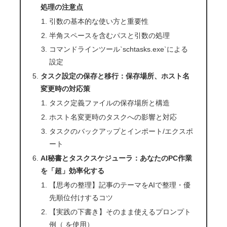
処理の注意点
引数の基本的な使い方と重要性
半角スペースを含むパスと引数の処理
コマンドラインツール`schtasks.exe`による
設定
タスク設定の保存と移行：保存場所、ホスト名
変更時の対応策
タスク定義ファイルの保存場所と構造
ホスト名変更時のタスクへの影響と対応
タスクのバックアップとインポート/エクスポ
ート
AI秘書とタスクスケジューラ：あなたのPC作業
を「超」効率化する
【思考の整理】記事のテーマをAIで整理・優
先順位付けするコツ
【実践の下書き】そのまま使えるプロンプト
例（ を使用）