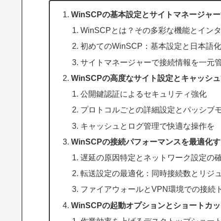
WinSCPの基本設定とサイトマネージャ
WinSCPとは？その多彩な機能とイン
初めてのWinSCP：基本設定と日本語
サイトマネージャーで接続情報を一元
WinSCPの高度なサイト設定とキャッシ
公開鍵認証によるセキュリティ強化
プロトコルごとの詳細設定とパッシブ
キャッシュとログ管理で快適な操作を
WinSCPの接続パフォーマンスを最適化
遅延の原因特定とネットワーク設定の
転送設定の最適化：同時接続数とリジ
ファイアウォールとVPN環境での接続
WinSCPの起動オプションとショートカ
作業効率を上げるデスクトップショー