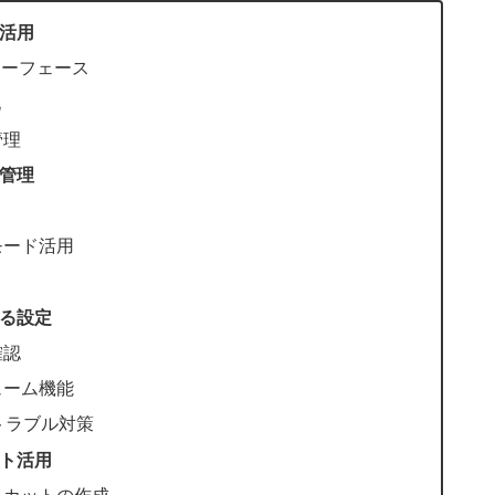
ー活用
ターフェース
化
管理
ュ管理
モード活用
する設定
確認
ューム機能
トラブル対策
ット活用
トカットの作成