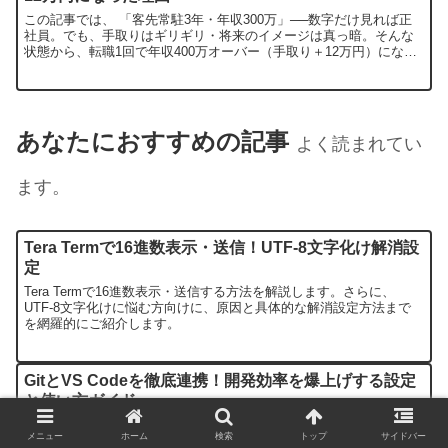
この記事では、 「客先常駐3年・年収300万」──数字だけ見れば正
社員。でも、手取りはギリギリ・将来のイメージは真っ暗。そんな
状態から、転職1回で年収400万オーバー（手取り＋12万円）になっ
た話をまとめます。 最初にハッキリ言うと、年収アップに必要なの
は“技術力そのもの”よりも「どの会社のテーブルに乗るか」＝会社選
びです。同じJava・SQLを書いていても、所属する会社が違うだけ
で年収は100万単位でズレる──それを体感した話でもあります。
あなたにおすすめの記事
よく読まれてい
ます。
Tera Termで16進数表示・送信！UTF-8文字化け解消設
定
Tera Termで16進数表示・送信する方法を解説します。さらに、
UTF-8文字化けに悩む方向けに、原因と具体的な解消設定方法まで
を網羅的にご紹介します。
GitとVS Codeを徹底連携！開発効率を爆上げする設定
と使い方ガイド
本記事では、バージョン管理システムGitと人気のコードエディタVS
メニュー
ホーム
検索
トップ
サイドバー
Codeの連携に焦点を当て、開発効率を最大化する使い方を解説しま