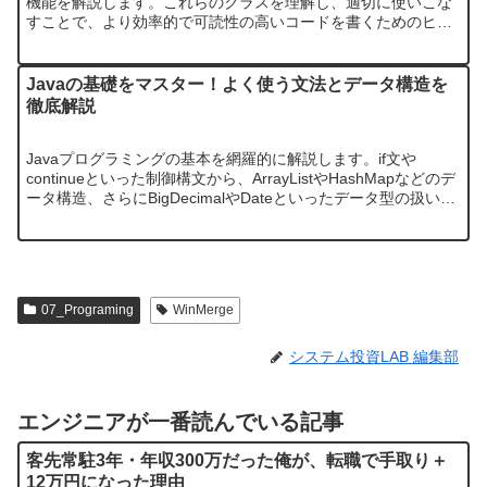
機能を解説します。これらのクラスを理解し、適切に使いこな
すことで、より効率的で可読性の高いコードを書くためのヒン
トを提供します。
Javaの基礎をマスター！よく使う文法とデータ構造を
徹底解説
Javaプログラミングの基本を網羅的に解説します。if文や
continueといった制御構文から、ArrayListやHashMapなどのデ
ータ構造、さらにBigDecimalやDateといったデータ型の扱い方
まで、初心者でも理解しやすいよう…
07_Programing
WinMerge
システム投資LAB 編集部
エンジニアが一番読んでいる記事
客先常駐3年・年収300万だった俺が、転職で手取り＋
12万円になった理由