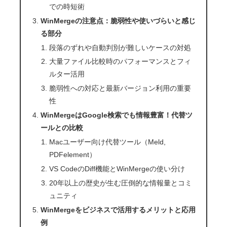
での時短術
WinMergeの注意点：脆弱性や使いづらいと感じ
る部分
段落のずれや自動判別が難しいケースの対処
大量ファイル比較時のパフォーマンスとフィ
ルター活用
脆弱性への対応と最新バージョン利用の重要
性
WinMergeはGoogle検索でも情報豊富！代替ツ
ールとの比較
Macユーザー向け代替ツール（Meld,
PDFelement）
VS CodeのDiff機能とWinMergeの使い分け
20年以上の歴史が生む圧倒的な情報量とコミ
ュニティ
WinMergeをビジネスで活用するメリットと応用
例