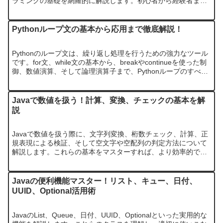
ラミングの基礎を網羅的に解説します。初心者から経験者まで
役立つ情報が満載です。
Pythonループ文の基本から応用まで徹底解説！
Pythonのループ文は、繰り返し処理を行うための強力なツール
です。for文、while文の基本から、breakやcontinueを使った制
御、数値演算、そして論理演算子まで、Pythonループのすべて
を解説します。効率的なコードを書くため…
Javaで数値を扱う！計算、変換、チェックの基本を解
説
Javaで数値を扱う際に、文字列変換、桁数チェック、計算、正
規表現による検証、そして空文字や空配列の判定方法について
解説します。これらの基本をマスターすれば、より効率的で安
全なJavaプログラミングが可能になります。
Javaの便利機能マスター！リスト、キュー、日付、
UUID、Optional活用術
JavaのList、Queue、日付、UUID、Optionalといった実用的な