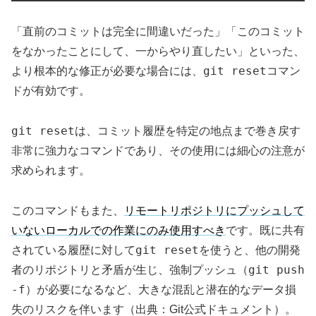
「直前のコミットは完全に間違いだった」「このコミット
をなかったことにして、一からやり直したい」といった、
git reset
より根本的な修正が必要な場合には、
コマン
ドが有効です。
git reset
は、コミット履歴を特定の地点まで巻き戻す
非常に強力なコマンドであり、その使用には細心の注意が
求められます。
このコマンドもまた、
リモートリポジトリにプッシュして
いないローカルでの作業にのみ使用すべき
です。既に共有
git reset
されている履歴に対して
を使うと、他の開発
git push
者のリポジトリと矛盾が生じ、強制プッシュ（
-f
）が必要になるなど、大きな混乱と潜在的なデータ損
失のリスクを伴います（出典：Git公式ドキュメント）。