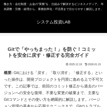
働き方・会社制度・お金の“実務”を、仕組みで解決するビジネスメディア。 年
末調整・労務・経理から、業務効率化・IT活用まで分かりやすく解説します。
システム投資LAB
Gitで「やっちまった！」を防ぐ！コミッ
トを安全に戻す・修正する完全ガイド
2025.12.19
2026.01.15
概要:
Gitにおける「戻す」「取り消す」「修正する」とい
った操作は、開発プロジェクトを円滑に進める上で不可欠
です。この記事では、前回のコミット修正から過去のバー
ジョンへの安全な復帰、不要な変更の破棄まで、主要な
Gitコマンドとその使い方を網羅的に解説します。バージ
ョン管理の基本から応用テクニックまで、Gitのトラブル