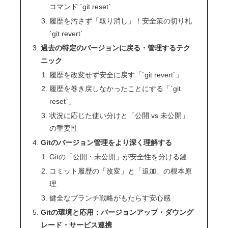
コマンド `git reset`
履歴を汚さず「取り消し」！安全策の切り札
`git revert`
過去の特定のバージョンに戻る・管理するテク
ニック
履歴を改変せず安全に戻す「`git revert`」
履歴を巻き戻しなかったことにする「`git
reset`」
状況に応じた使い分けと「公開 vs 未公開」
の重要性
Gitのバージョン管理をより深く理解する
Gitの「公開・未公開」が安全性を分ける鍵
コミット履歴の「改変」と「追加」の根本原
理
健全なブランチ戦略がもたらす安心感
Gitの環境と応用：バージョンアップ・ダウング
レード・サービス連携