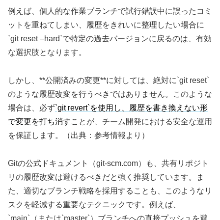
例えば、個人的な作業ブランチで試行錯誤中に誤ったコミ
ットを重ねてしまい、履歴をきれいに整理したい場合に
`git reset –hard`で特定の過去バージョンに戻るのは、有効
な選択肢となります。
しかし、**公開済みの変更**に対しては、絶対に`git reset`
のような履歴改変を行うべきではありません。このような
場合は、必ず
`git revert`を使用し、履歴を書き換えない形
で変更を打ち消す
ことが、チーム開発における安全な運用
を保証します。（出典：参考情報より）
Gitの公式ドキュメント（git-scm.com）も、共有リポジト
リの履歴改変は避けるべきだと強く推奨しています。ま
た、適切なブランチ戦略を採用することも、このようなリ
スクを軽減する重要なテクニックです。例えば、
`main`（または`master`）ブランチへの直接プッシュを避