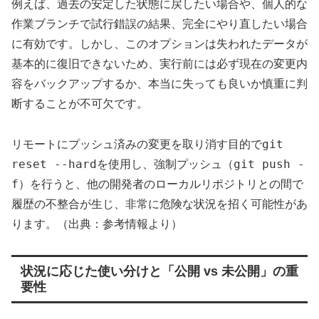
例えば、過去の安定した状態に戻したい場合や、個人的な
作業ブランチで試行錯誤の結果、完全にやり直したい場合
に有効です。しかし、このオプションは失われたデータが
基本的に復旧できないため、実行前には必ず現在の変更内
容をバックアップするか、本当に失っても良いか慎重に判
断することが不可欠です。
git
リモートにプッシュ済みの変更を取り消す目的で
reset --hard
git push -
を使用し、強制プッシュ（
f
）を行うと、他の開発者のローカルリポジトリとの間で
履歴の不整合が生じ、非常に危険な状況を招く可能性があ
ります。（出典：参考情報より）
状況に応じた使い分けと「公開 vs 未公開」の重
要性