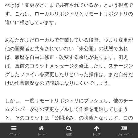
べきは「変更がどこまで共有されているか」という視点で
す。これは、ローカルリポジトリとリモートリポジトリの
違いに根ざしています。
あなたがまだローカルで作業している段階、つまり変更が
他の開発者と共有されていない「未公開」の状態であれ
ば、履歴を自由に修正・改変する余地があります。例え
ば、直前のコミットメッセージを修正したり、ステージン
グしたファイルを変更したりといった操作は、まだ自分だ
けの作業履歴なので問題になりにくいでしょう。
しかし、一度リモートリポジトリにプッシュし、他のチー
ムメンバーがその変更をプルして作業を開始してしまう
と、そのコミットは「公開済み」の状態となります。この
段階で履歴を改変（例えば、過去のコミットを削除した
り、内容を書き換えたり）すると、他のメンバーのリポジ
メニュー
ホーム
検索
トップ
サイドバー