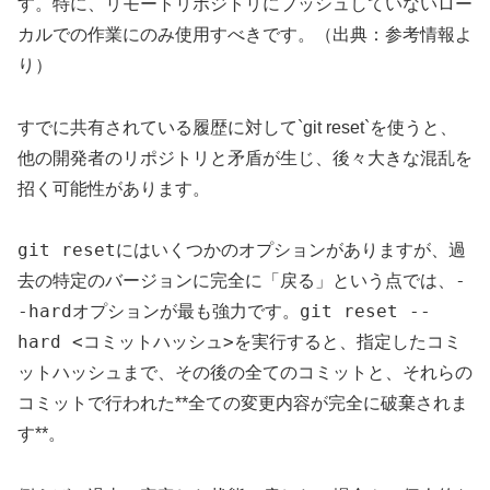
す。特に、リモートリポジトリにプッシュしていないロー
カルでの作業にのみ使用すべきです。（出典：参考情報よ
り）
すでに共有されている履歴に対して`git reset`を使うと、
他の開発者のリポジトリと矛盾が生じ、後々大きな混乱を
招く可能性があります。
git reset
にはいくつかのオプションがありますが、過
-
去の特定のバージョンに完全に「戻る」という点では、
-hard
git reset --
オプションが最も強力です。
hard <コミットハッシュ>
を実行すると、指定したコミ
ットハッシュまで、その後の全てのコミットと、それらの
コミットで行われた**全ての変更内容が完全に破棄されま
す**。