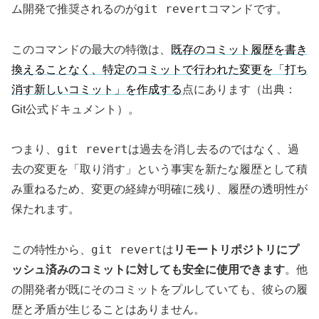
git revert
ム開発で推奨されるのが
コマンドです。
このコマンドの最大の特徴は、
既存のコミット履歴を書き
換えることなく、特定のコミットで行われた変更を「打ち
消す新しいコミット」を作成する
点にあります（出典：
Git公式ドキュメント）。
git revert
つまり、
は過去を消し去るのではなく、過
去の変更を「取り消す」という事実を新たな履歴として積
み重ねるため、変更の経緯が明確に残り、履歴の透明性が
保たれます。
git revert
この特性から、
は
リモートリポジトリにプ
ッシュ済みのコミットに対しても安全に使用できます
。他
の開発者が既にそのコミットをプルしていても、彼らの履
歴と矛盾が生じることはありません。