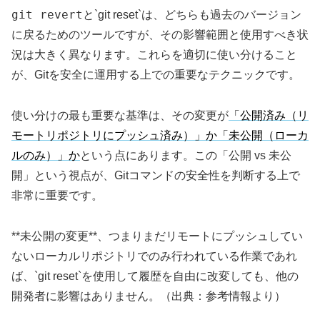
git revert
と`git reset`は、どちらも過去のバージョン
に戻るためのツールですが、その影響範囲と使用すべき状
況は大きく異なります。これらを適切に使い分けること
が、Gitを安全に運用する上での重要なテクニックです。
使い分けの最も重要な基準は、その変更が
「公開済み（リ
モートリポジトリにプッシュ済み）」か「未公開（ローカ
ルのみ）」か
という点にあります。この「公開 vs 未公
開」という視点が、Gitコマンドの安全性を判断する上で
非常に重要です。
**未公開の変更**、つまりまだリモートにプッシュしてい
ないローカルリポジトリでのみ行われている作業であれ
ば、`git reset`を使用して履歴を自由に改変しても、他の
開発者に影響はありません。（出典：参考情報より）