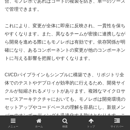
合、モノレポであればコードの複製を防ぎ、単一のソース
で管理できます。
これにより、変更が全体に即座に反映され、一貫性を保ち
やすくなります。また、異なるチームが密接に連携しなが
ら開発を進める際にもモノレポは有効です。依存関係が明
確になり、あるコンポーネントの変更が他のコンポーネン
トに与える影響を把握しやすくなります。
CI/CDパイプラインもシンプルに構築でき、リポジトリ全
体でのテストやデプロイが効率的に行えるため、開発サイ
クルが短縮されるメリットがあります。複雑なマイクロサ
ービスアーキテクチャにおいても、モノレポは開発環境の
セットアップやコードベースの理解を容易にし、新規メン
バーのオンボーディングを迅速化する助けとなります。こ
れにより、大規模な開発組織全体としての生産性向上が期
メニュー
ホーム
検索
トップ
サイドバー