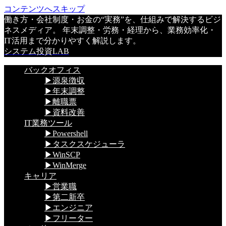
コンテンツへスキップ
働き方・会社制度・お金の“実務”を、仕組みで解決するビジ
ネスメディア。 年末調整・労務・経理から、業務効率化・
IT活用まで分かりやすく解説します。
システム投資LAB
バックオフィス
▶源泉徴収
▶年末調整
▶離職票
▶資料改善
IT業務ツール
▶Powershell
▶タスクスケジューラ
▶WinSCP
▶WinMerge
キャリア
▶営業職
▶第二新卒
▶エンジニア
▶フリーター