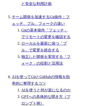
と安全な利用計画
チーム開発を加速するGit操作：フ
ェッチ、プル、フォークの違い
Gitの基本操作「フェッチ」
でリモートの変更を確認する
ローカルを最新に保つ「プ
ル」で変更を統合する
独立した開発を実現する「フ
ォーク」の役割と活用法
AIを使ってGitとGitHubの情報を効
率的に整理するコツ
AIを使うと何が楽になるのか
GPTへの具体的な聞き方（プ
ロンプト例）