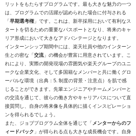
リットをもたらすプログラムです。最も大きな魅力の一つ
は、プログラムでの活躍が認められた場合に付与される
「
早期選考権
」です。これは、新卒採用において有利なス
タートを切るための重要なパスポートとなり、将来のキャ
リア形成において大きなアドバンテージとなります。
インターンシップ期間中には、楽天社員や他のインターン
生との密な「
交流
」の機会が豊富に用意されています。こ
れにより、実際の開発現場の雰囲気や楽天グループのユニ
ークな企業文化、そして多国籍なメンバーと共に働くグロ
ーバルな環境（出典：5. 制度の背景・注意点）を肌で感
じることができます。先輩エンジニアやチームメンバーと
の交流を通じて、彼らの働き方やキャリアパスについて直
接質問し、自身の将来像を具体的に描くインスピレーショ
ンを得られるでしょう。
また、ジョブプログラム全体を通じて「
メンターからのフ
ィードバック
」が得られる点も大きな成長機会です。自身