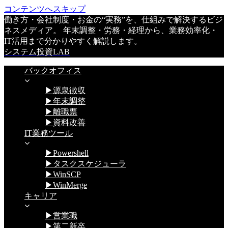
コンテンツへスキップ
働き方・会社制度・お金の“実務”を、仕組みで解決するビジ
ネスメディア。 年末調整・労務・経理から、業務効率化・
IT活用まで分かりやすく解説します。
システム投資LAB
バックオフィス
▶源泉徴収
▶年末調整
▶離職票
▶資料改善
IT業務ツール
▶Powershell
▶タスクスケジューラ
▶WinSCP
▶WinMerge
キャリア
▶営業職
▶第二新卒